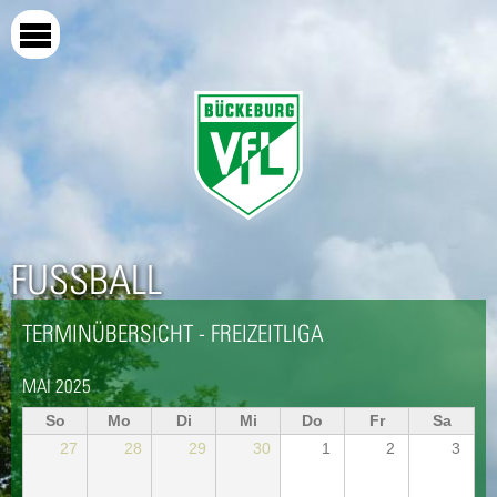
Direkt
zum
Inhalt
FUSSBALL
TERMINÜBERSICHT - FREIZEITLIGA
MAI 2025
So
Mo
Di
Mi
Do
Fr
Sa
27
28
29
30
1
2
3