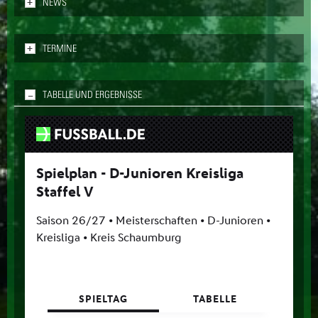
ANZEIGEN
NEWS
ANZEIGEN
TERMINE
AUSBLENDEN
TABELLE UND ERGEBNISSE