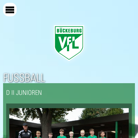
Direkt
zum
Inhalt
FUSSBALL
D II JUNIOREN