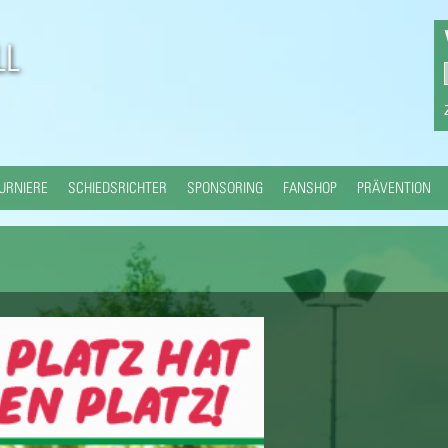
Direkt
zum
L
Inhalt
URNIERE
SCHIEDSRICHTER
SPONSORING
FANSHOP
PRÄVENTION