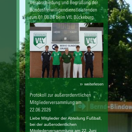
Verabschiedung und Begrüßung der
Bundesfreiwilligendienstleistenden
zum 01.08.26 beim VfL Bückeburg
weiterlesen
Protokoll zur außerordenrtlichen
Mitgliederversammlung am
22.06.2026
Liebe Mitglieder der Abteilung Fußball,
bei der außerodentlichen
Mitgliederversammlung am 22. Juni