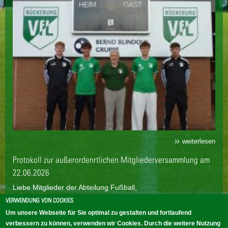
weiterlesen
Protokoll zur außerordenrtlichen Mitgliederversammlung am
22.06.2026
Liebe Mitglieder der Abteilung Fußball,
bei der außerodentlichen Mitgliederversammlung am 22. Juni
VERWENDUNG VON COOKIES
2026 wurde als einziger Tagesordnungspunkt eine
Um unsere Webseite für Sie optimal zu gestalten und fortlaufend
Beitragserhöhung für die Abteilung Fußball beschlossen.
verbessern zu können, verwenden wir Cookies. Durch die weitere Nutzung