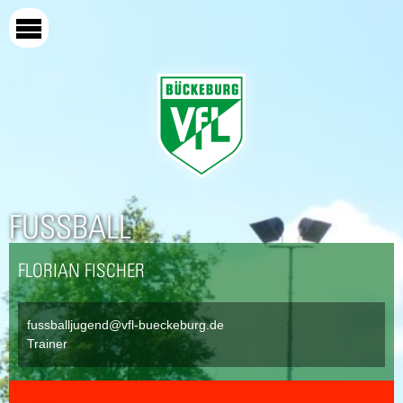
Direkt
zum
Inhalt
FUSSBALL
FLORIAN FISCHER
fussballjugend@vfl-bueckeburg.de
Trainer