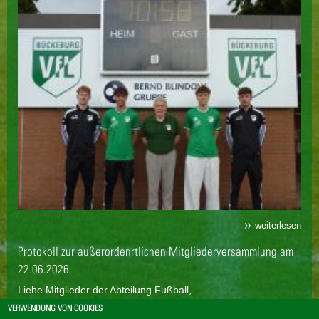
weiterlesen
Protokoll zur außerordenrtlichen Mitgliederversammlung am
22.06.2026
Liebe Mitglieder der Abteilung Fußball,
bei der außerodentlichen Mitgliederversammlung am 22. Juni
VERWENDUNG VON COOKIES