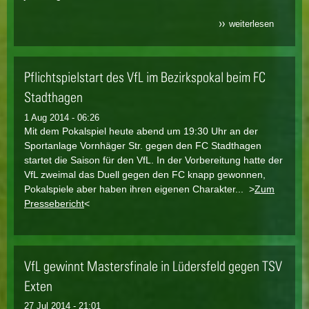
weiterlesen
über vfl
erreicht 
nächste
runde de
bezirksp
Pflichtspielstart des VfL im Bezirkspokal beim FC
Stadthagen
1 Aug 2014 - 06:26
Mit dem Pokalspiel heute abend um 19:30 Uhr an der
Sportanlage Vornhäger Str. gegen den FC Stadthagen
startet die Saison für den VfL. In der Vorbereitung hatte der
VfL zweimal das Duell gegen den FC knapp gewonnen,
Pokalspiele aber haben ihren eigenen Charakter... >
Zum
Pressebericht
<
VfL gewinnt Mastersfinale in Lüdersfeld gegen TSV
Exten
27 Jul 2014 - 21:01