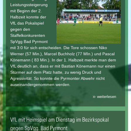
Leistungssteigerung
mit Beginn der 2.
Halbzeit konnte der
VfL das Pokalspiel
gegen den
Staffelkonkurenten
SpVgg Bad Pyrmont
mit 3:0 für sich entscheiden. Die Tore schossen Niko
Werner (57 Min.), Marcel Buchholz (77 MIn.) und Pascal
Könemann ( 83 Min.). In der 1. Halbzeit merkte man dem
VfL deutlich an, dass er mit Bastian Könemann nur einen
Stürmer auf dem Platz hatte, zu wenig Druck und
Agressivität. So konnte die Pyrmonter Abwehr nicht
auseinandergenommen werden.
weiterlesen
über vfl
nach
klarem 3
in der 3.
runde de
VfL mit Heimspiel am Dienstag im Bezirkspokal
krombac
cups
gegen SpVgg. Bad Pyrmont