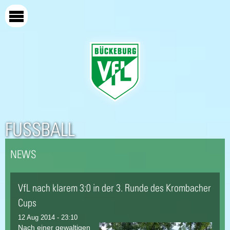
Direkt
zum
Inhalt
FUSSBALL
NEWS
VfL nach klarem 3:0 in der 3. Runde des Krombacher
Cups
12 Aug 2014 - 23:10
Nach einer gewaltigen