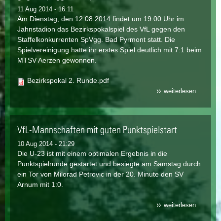
11 Aug 2014 - 16:11
Am Dienstag, den 12.08.2014 findet um 19:00 Uhr im
Jahnstadion das Bezirkspokalspiel des VfL gegen den
Staffelkonkurrenten SpVgg. Bad Pyrmont statt. Die
Spielvereinigung hatte ihr erstes Spiel deutlich mit 7:1 beim
MTSV Aerzen gewonnen.
Bezirkspokal 2. Runde.pdf
weiterlesen
über vfl 
heimspie
am dien
im
bezirksp
VfL-Mannschaften mit guten Punktspielstart
gegen
spvgg. b
pyrmont
10 Aug 2014 - 21:29
Die U-23 ist mit einem optimalen Ergebnis in die
Punktspielrunde gestartet und besiegte am Samstag durch
ein Tor von Milorad Petrovic in der 20. Minute den SV
Arnum mit 1:0.
weiterlesen
über vfl-
mannsch
mit gute