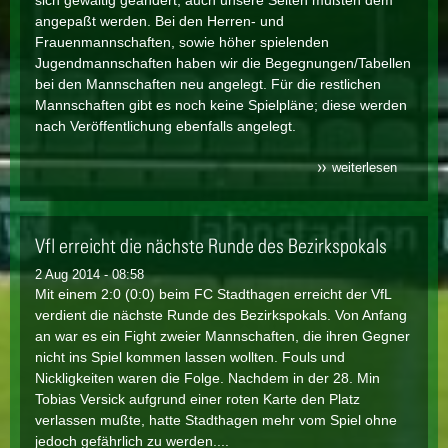
sich gewaltig geändert, auch unsere Seiten mußten dem
angepaßt werden. Bei den Herren- und
Frauenmannschaften, sowie höher spielenden
Jugendmannschaften haben wir die Begegnungen/Tabellen
bei den Mannschaften neu angelegt. Für die restlichen
Mannschaften gibt es noch keine Spielpläne; diese werden
nach Veröffentlichung ebenfalls angelegt.
weiterlesen
über
neues
fussball
verlinkt
auf
Vfl erreicht die nächste Runde des Bezirkspokals
unserer
homepa
2 Aug 2014 - 08:58
Mit einem 2:0 (0:0) beim FC Stadthagen erreicht der VfL
verdient die nächste Runde des Bezirkspokals. Von Anfang
an war es ein Fight zweier Mannschaften, die ihren Gegner
nicht ins Spiel kommen lassen wollten. Fouls und
Nickligkeiten waren die Folge. Nachdem in der 28. Min
Tobias Versick aufgrund einer roten Karte den Platz
verlassen mußte, hatte Stadthagen mehr vom Spiel ohne
jedoch gefährlich zu werden....