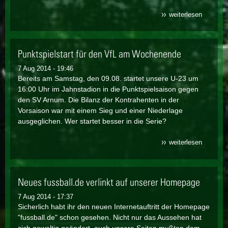
weiterlesen
über vor
fußballab
diesjähr
jahresh
entlastet
Punktspielstart für den VfL am Wochenende
7 Aug 2014 - 19:46
Bereits am Samstag, den 09.08. startet unsere U-23 um
16:00 Uhr im Jahnstadion in die Punktspielsaison gegen
den SV Arnum. Die Bilanz der Kontrahenten in der
Vorsaison war mit einem Sieg und einer Niederlage
ausgeglichen. Wer startet besser in die Serie?
weiterlesen
über
punktspie
für den 
wochene
Neues fussball.de verlinkt auf unserer Homepage
7 Aug 2014 - 17:37
Sicherlich habt ihr den neuen Internetauftritt der Homepage
"fussball.de" schon gesehen. Nicht nur das Aussehen hat