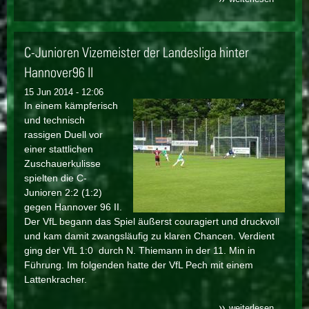
junioren:
d1 feiert
meistertit
C-Junioren Vizemeister der Landesliga hinter
Hannover96 II
15 Jun 2014 - 12:06
In einem kämpferisch
und technisch
rassigen Duell vor
einer stattlichen
Zuschauerkulisse
spielten die C-
Junioren 2:2 (1:2)
gegen Hannover 96 II.
Der VfL begann das Spiel äußerst couragiert und druckvoll
und kam damit zwangsläufig zu klaren Chancen. Verdient
ging der VfL 1:0 durch N. Thiemann in der 11. Min in
Führung. Im folgenden hatte der VfL Pech mit einem
Lattenkracher.
weiterlesen
über c-