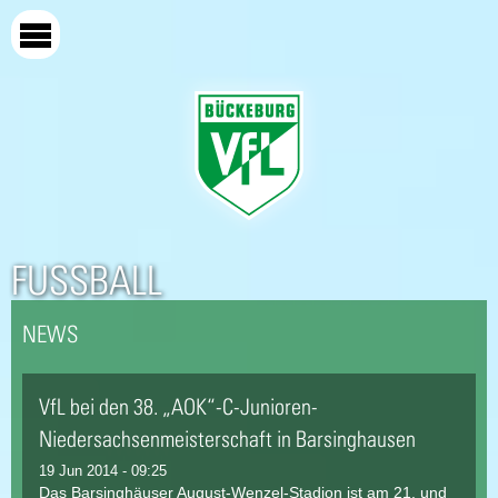
Direkt
zum
Inhalt
FUSSBALL
NEWS
VfL bei den 38. „AOK“-C-Junioren-
Niedersachsenmeisterschaft in Barsinghausen
19 Jun 2014 - 09:25
Das Barsinghäuser August-Wenzel-Stadion ist am 21. und