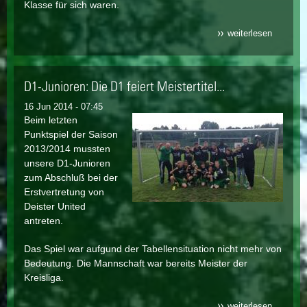
Klasse für sich waren.
weiterlesen
über d-
juniorinn
meisters
ohne
niederlag
D1-Junioren: Die D1 feiert Meistertitel...
16 Jun 2014 - 07:45
Beim letzten
Punktspiel der Saison
2013/2014 mussten
unsere D1-Junioren
zum Abschluß bei der
Erstvertretung von
Deister United
antreten.
Das Spiel war aufgund der Tabellensituation nicht mehr von
Bedeutung. Die Mannschaft war bereits Meister der
Kreisliga.
weiterlesen
über d1-