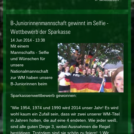
junioren
vizemeis
der
landesli
B-Juniorinnenmannschaft gewinnt im Selfie -
hinter
hannove
Wettbewerb der Sparkasse
ii
14 Jun 2014 - 13:38
Mit einem
Mannschafts - Selfie
und Wünschen für
unsere
Nationalmannschaft
zur WM haben unsere
B-Juniorinnen beim
Sparkassenwettbewerb gewonnen:
“Wie 1954, 1974 und 1990 wird 2014 unser Jahr! Es wird
wohl kaum ein Zufall sein, dass wir zwei unserer WM-Titel
in Jahren holten, die auf eine 4 endeten. Wie jeder weiß,
sind alle guten Dinge 3, wobei Ausnahmen die Regel
bestätigen. Trotzdem sind sie schön zu feiern! :) Wir