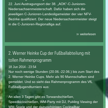
22. Juni Austragungsort der 38. „AOK“-C-Junioren-
Niedersachsenmeisterschaft. Dafür haben sich die
jeweiligen C-Junioren-Landesligameister der vier NFV-
Bezirke qualifiziert. Der neue Niedersachsenmeister steigt
in die C-Junioren-Regionalliga auf.
weiterlesen
über vfl 
junioren-
niedersa
in barsi
2. Werner Heinke Cup der Fußballabteilung mit
tollen Rahmenprogramm
18 Jun 2014 - 23:54
Nur noch wenige Stunden (20.06.-22.06.) bis zum Start des
2. Werner Heinke Cups. Mehr als 90 Mannschaften sind
gemeldet. Und so sieht das Rahmenprogramm des VfL
Fußballjugendturniers aus:
An allen 3 Tagen gibt es Torwandschießen,
Speedkickschießen, WM-Party mit DJ, Publing Viewing der
WM-Spiele und der dazugehörigen Cocktailbar