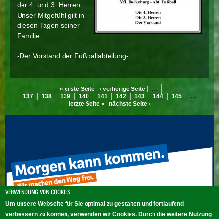
der 4. und 3. Herren.
Unser Mitgefühl gilt in
diesen Tagen seiner
Familie.
-Der Vorstand der Fußballabteilung-
« erste Seite
‹ vorherige Seite
…
SEITEN
137
138
139
140
141
142
143
144
145
…
letzte Seite »
nächste Seite ›
VERWENDUNG VON COOKIES
Um unsere Webseite für Sie optimal zu gestalten und fortlaufend
verbessern zu können, verwenden wir Cookies. Durch die weitere Nutzung