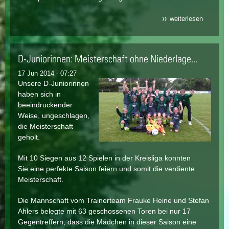
weiterlesen
über 2. 
heinke c
fußballab
mit tolle
rahmenp
D-Juniorinnen: Meisterschaft ohne Niederlage...
17 Jun 2014 - 07:27
Unsere D-Juniorinnen
haben sich in
beeindruckender
Weise, ungeschlagen,
die Meisterschaft
geholt.
Mit 10 Siegen aus 12 Spielen in der Kreisliga konnten
Sie eine perfekte Saison feiern und somit die verdiente
Meisterschaft.
Die Mannschaft vom Trainerteam Frauke Heine und Stefan
Ahlers belegte mit 63 geschossenen Toren bei nur 17
Gegentreffern, dass die Mädchen in dieser Saison eine