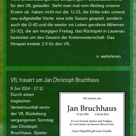
für den VfL gelaufen. Sieht man mal vom Abstieg unserer
Ersten ab, haben nicht nur die U-23, die Dritte oder unsere
neu aufgestellte Vierte eine tolle Saison gespielt, sondern
auch die Ü-40 und die wieder ins Leben gerufene Altherren
(Ü-32), die am morgigen Freitag, das Rückspiel in Lauenau
bestreitet um den Gewinn der Kreismeisterschaft. Das
Hinspiel endete 2:0 für den VfL.
weiterlesen
über sai
2013/14 
der
zielgera
ü-32 und
VfL trauert um Jan Christoph Bruchhaus
junioren
kämpfen
wochene
8 Jun 2014 - 17:11
um den
Durch einen
meisterti
tragischen
Verkehrsunfall verlor
der VfL Bückeburg
vergangenen Sonntag
Jan Christoph
Bruchhaus, Spieler