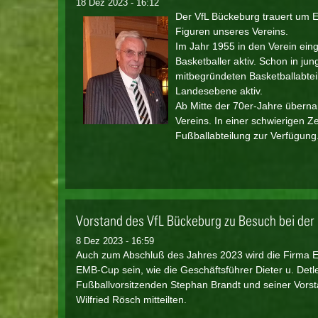
18 Dez 2023 - 16:12
Der VfL Bückeburg trauert um E
Figuren unseres Vereins.
Im Jahr 1955 in den Verein einge
Basketballer aktiv. Schon in j
mitbegründeten Basketballabteil
Landesebene aktiv.
Ab Mitte der 70er-Jahre überna
Vereins. In einer schwierigen Ze
Fußballabteilung zur Verfügung
Vorstand des VfL Bückeburg zu Besuch bei de
8 Dez 2023 - 16:59
Auch zum Abschluß des Jahres 2023 wird die Firma
EMB-Cup sein, wie die Geschäftsführer Dieter u. Det
Fußballvorsitzenden Stephan Brandt und seiner Vors
Wilfried Rösch mitteilten.