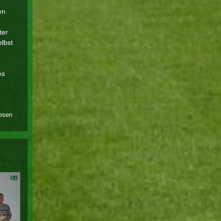
en
ter
elbst
es
lesen
über
nachruf:
erich
schwarze