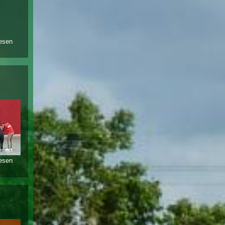
lesen
über vfl muß tus
sw enzen im
finale den vortritt
lassen und wird
vizemeister der
halenmasterrunde
lesen
über u-19 sieger
beim sparkassen
hallenmastersfinale
in obernkirchen