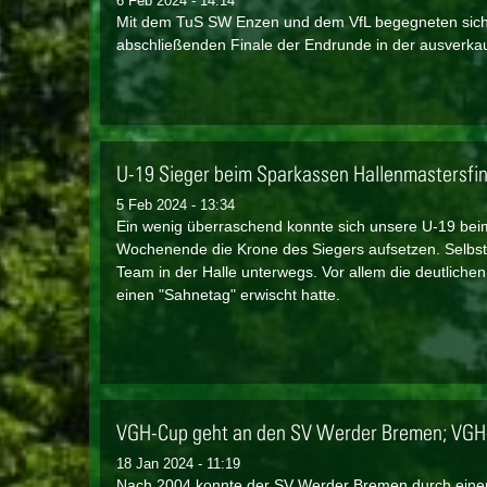
6 Feb 2024 - 14:14
Mit dem TuS SW Enzen und dem VfL begegneten sich 
abschließenden Finale der Endrunde in der ausverkau
U-19 Sieger beim Sparkassen Hallenmastersfin
5 Feb 2024 - 13:34
Ein wenig überraschend konnte sich unsere U-19 bei
Wochenende die Krone des Siegers aufsetzen. Selb
Team in der Halle unterwegs. Vor allem die deutliche
einen "Sahnetag" erwischt hatte.
VGH-Cup geht an den SV Werder Bremen; VGH
18 Jan 2024 - 11:19
Nach 2004 konnte der SV Werder Bremen durch eine