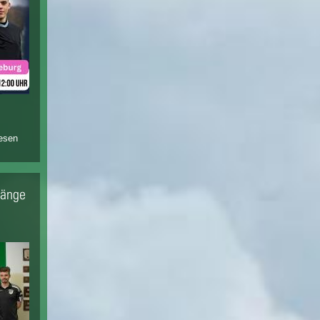
lesen
über
bekannter
schiedsrichter
und influencer
qualle am
gänge
13.04.2024
beim vfl
bückeburg im
jahnstadion