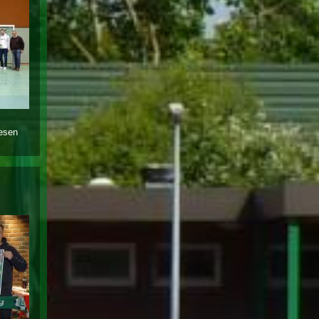
lesen
über vgh-cup
geht an den
sv werder
bremen;
vgh-
schaumburg-
cup gewinnt
die jfv 2011
nenndorf