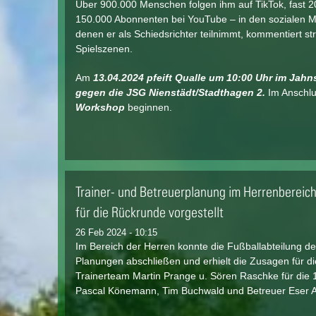
Über 900.000 Menschen folgen ihm auf TikTok, fast 20
150.000 Abonnenten bei YouTube – in den sozialen Med
denen er als Schiedsrichter teilnimmt, kommentiert st
Spielszenen.
Am
13.04.2024 pfeift Qualle um 10:00 Uhr im Jah
gegen die JSG Nienstädt/Stadthagen 2.
Im Anschl
Workshop
beginnen.
Trainer- und Betreuerplanung im Herrenberei
für die Rückrunde vorgestellt
26 Feb 2024 - 10:15
Im Bereich der Herren konnte die Fußballabteilung de
Planungen abschließen und erhielt die Zusagen für di
Trainerteam Martin Prange u. Sören Raschke für die 1
Pascal Könemann, Tim Buchwald und Betreuer Eser Al