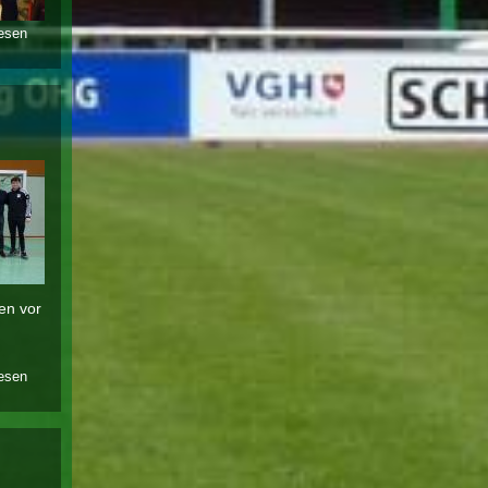
lesen
über vgh-
cup am
13. und
14.01.2024
in
bückeburg
en vor
lesen
über der
vfl
bückeburg
i holt sich
den emb-
cup