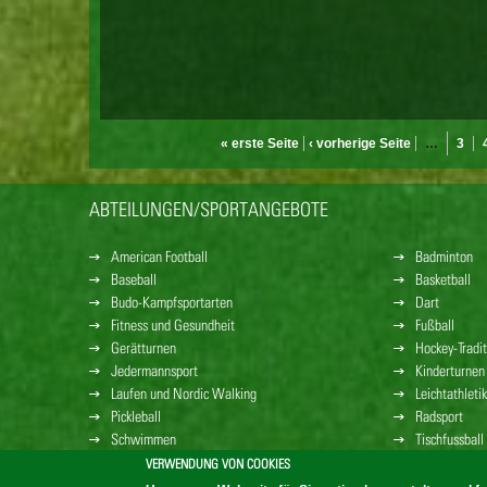
« erste Seite
‹ vorherige Seite
…
3
SEITEN
ABTEILUNGEN/SPORTANGEBOTE
American Football
Badminton
Baseball
Basketball
Budo-Kampfsportarten
Dart
Fitness und Gesundheit
Fußball
Gerätturnen
Hockey-Tradit
Jedermannsport
Kinderturnen
Laufen und Nordic Walking
Leichtathletik
Pickleball
Radsport
Schwimmen
Tischfussball
Volleyball
VERWENDUNG VON COOKIES