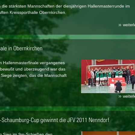
die stärksten Mannschaften der diesjährigen Hallenmasterrunde im
ften Kreissporthalle Obernkirchen.
weiter
ale in Obernkirchen
m Hallenmasterfinale vergangenes
stbewußt und überzeugend war das
n Siege zeigten, das die Mannschaft
weiter
-Schaumburg-Cup gewinnt die JFV 2011 Nenndorf
n Sieg im 9m-Schießen den