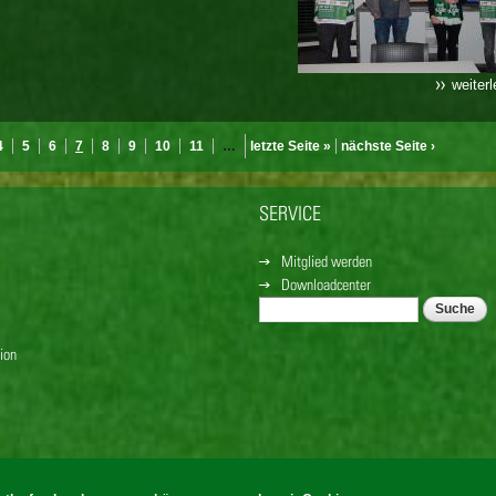
weiter
4
5
6
7
8
9
10
11
…
letzte Seite »
nächste Seite ›
SERVICE
Mitglied werden
Downloadcenter
Suche
SUCHFORMULAR
ion